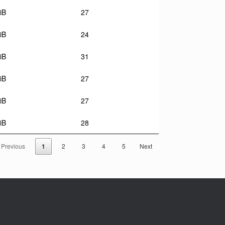
iB
27
iB
24
iB
31
iB
27
iB
27
iB
28
Previous
1
2
3
4
5
Next