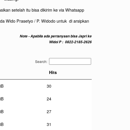
kan setelah itu bisa dikirim ke via Whatsapp
 Wido Prasetyo / P. Widodo untuk di arsipkan
Note - Apabila ada pertanyaan bisa Japri ke
Widoi P : 0822-2185-2626
Search:
Hits
iB
30
iB
24
iB
27
iB
31