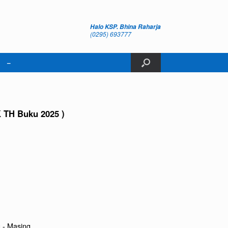
Halo KSP. Bhina Raharja
(0295) 693777
–
H Buku 2025 )
 - Masing.