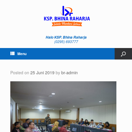
Halo KSP. Bhina Raharja
(0295) 693777
Menu
Posted on
25 Juni 2019
by
br-admin