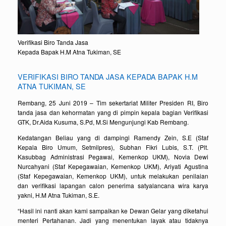
Verifikasi Biro Tanda Jasa
Kepada Bapak H.M Atna Tukiman, SE
VERIFIKASI BIRO TANDA JASA KEPADA BAPAK H.M
ATNA TUKIMAN, SE
Rembang, 25 Juni 2019 – Tim sekertariat Militer Presiden RI, Biro
tanda jasa dan kehormatan yang di pimpin kepala bagian Verifikasi
GTK, Dr.Aida Kusuma, S.Pd, M.Si Mengunjungi Kab Rembang.
Kedatangan Beliau yang di dampingi Ramendy Zein, S.E (Staf
Kepala Biro Umum, Setmilpres), Subhan Fikri Lubis, S.T. (Plt.
Kasubbag Administrasi Pegawai, Kemenkop UKM), Novia Dewi
Nurcahyani (Staf Kepegawaian, Kemenkop UKM), Ariyati Agustina
(Staf Kepegawaian, Kemenkop UKM), untuk melakukan penilaian
dan verifikasi lapangan calon penerima satyalancana wira karya
yakni, H.M Atna Tukiman, S.E.
“Hasil ini nanti akan kami sampaikan ke Dewan Gelar yang diketahui
menteri Pertahanan. Jadi yang menentukan layak atau tidaknya